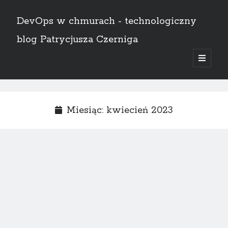
DevOps w chmurach - technologiczny
blog Patrycjusza Czerniga
open
primary
Sidebar
menu
English
Miesiąc:
kwiecień 2023
Szukaj
Szukaj
AWS
(8)
Bez kategorii
(1)
Certyfikaty
(11)
CI/CD
(14)
Docker
(4)