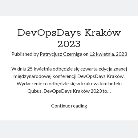
Konferencje
(5)
Kubernetes
(5)
Poradnik
(10)
Terraform
(2)
DevOpsDays Kraków
2023
Recent Posts
Published by
Patrycjusz Czerniga
on
12 kwietnia, 2023
Jak zdać egzamin na AWS Certified Solutions Architect Professional
AWS Community Day 2024 – podsumowanie
W dniu 25 kwietnia odbędzie się czwarta edycja znanej
DevOpsDays Kraków 2024
międzynarodowej konferencji DevOpsDays Kraków.
Jak zostać certyfikowanym specjalistą GitOps?
Wydarzenie to odbędzie się w krakowskim hotelu
Jak utworzyć klaster AWS EKS za pomocą AWS CLI?
Qubus. DevOpsDays Kraków 2023 to…
DevOpsDays
Continue reading
Recent Comments
Kraków
2023
Wojciech Lepczyński
-
Lista konferencji DevOps online
Patrycjusz Czerniga
-
Jak zdać egzamin na AWS Solutions Architect
Associate (SAA-C02)