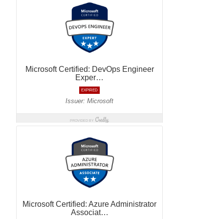
Szymon
-
Jak zdać egzamin na AWS Solutions Architect Associate
(SAA-C02)
Wojciech Lepczyński
-
Jak zdać egzamin CKAD – Kubernetes
Certified Application Developer?
AWS Solutions Architect Associate
CircleCI
CKAD
Docker Compose
Egzamin CKAD
GitLab
Jenkins