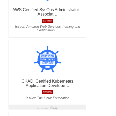
Konferencje
(5)
Kubernetes
(5)
Poradnik
(10)
Terraform
(2)
Recent Posts
Jak zdać egzamin na AWS Certified Solutions Architect Professional
AWS Community Day 2024 – podsumowanie
DevOpsDays Kraków 2024
Jak zostać certyfikowanym specjalistą GitOps?
Jak utworzyć klaster AWS EKS za pomocą AWS CLI?
Recent Comments
Wojciech Lepczyński
-
Lista konferencji DevOps online
Patrycjusz Czerniga
-
Jak zdać egzamin na AWS Solutions Architect
Associate (SAA-C02)