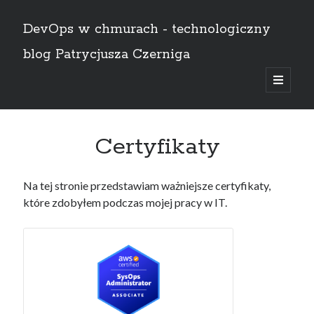
DevOps w chmurach - technologiczny
blog Patrycjusza Czerniga
open
primary
Sidebar
menu
English
Certyfikaty
Szukaj
Na tej stronie przedstawiam ważniejsze certyfikaty,
Szukaj
które zdobyłem podczas mojej pracy w IT.
AWS
(8)
Bez kategorii
(1)
Certyfikaty
(11)
CI/CD
(14)
Docker
(4)