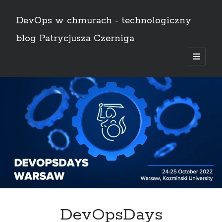
DevOps w chmurach - technologiczny
blog Patrycjusza Czerniga
open
primary
Sidebar
menu
English
Szukaj
Szukaj
AWS
(8)
Bez kategorii
(1)
Certyfikaty
(11)
CI/CD
(14)
DevOpsDays
Docker
(4)