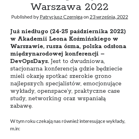
Konferencje
(5)
Warszawa 2022
Kubernetes
(5)
Published by
Patrycjusz Czerniga
on
23 września, 2022
Poradnik
(10)
Terraform
(2)
Już niedługo (24-25 października 2022)
w Akademii Leona Koźmińskiego w
Warszawie, rusza ósma, polska odsłona
Recent Posts
międzynarodowej konferencji –
Jak zdać egzamin na AWS Certified Solutions Architect Professional
DevOpsDays.
Jest to dwudniowa,
AWS Community Day 2024 – podsumowanie
stacjonarna konferencja gdzie będziecie
DevOpsDays Kraków 2024
mieli okazję spotkać szerokie grono
Jak zostać certyfikowanym specjalistą GitOps?
najlepszych specjalistów, emocjonujące
Jak utworzyć klaster AWS EKS za pomocą AWS CLI?
wykłady, openspace’y, praktyczne case
study, networking oraz wspaniałą
zabawę.
Recent Comments
W tym roku czekają nas również interesujące wykłady,
Wojciech Lepczyński
-
Lista konferencji DevOps online
m.in:
Patrycjusz Czerniga
-
Jak zdać egzamin na AWS Solutions Architect
Associate (SAA-C02)