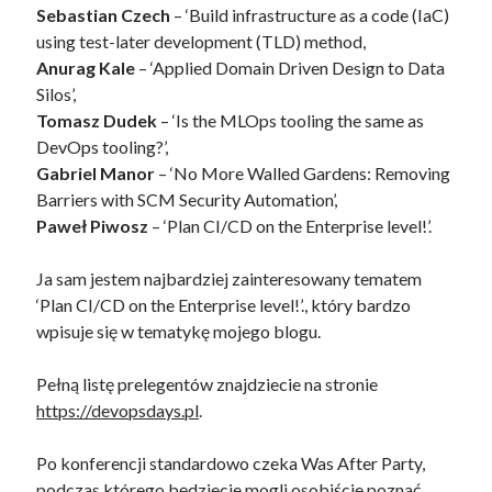
Sebastian Czech
– ‘Build infrastructure as a code (IaC)
Szymon
-
Jak zdać egzamin na AWS Solutions Architect Associate
(SAA-C02)
using test-later development (TLD) method,
Wojciech Lepczyński
-
Jak zdać egzamin CKAD – Kubernetes
Anurag Kale
– ‘Applied Domain Driven Design to Data
Certified Application Developer?
Silos’,
Tomasz Dudek
– ‘Is the MLOps tooling the same as
DevOps tooling?’,
Gabriel Manor
– ‘No More Walled Gardens: Removing
Barriers with SCM Security Automation’,
AWS Solutions Architect Associate
CircleCI
Paweł Piwosz
– ‘Plan CI/CD on the Enterprise level!’.
CKAD
Docker Compose
Ja sam jestem najbardziej zainteresowany tematem
‘Plan CI/CD on the Enterprise level!’., który bardzo
Egzamin CKAD
GitLab
wpisuje się w tematykę mojego blogu.
Jenkins
Pełną listę prelegentów znajdziecie na stronie
https://devopsdays.pl
.
Po konferencji standardowo czeka Was After Party,
podczas którego będziecie mogli osobiście poznać