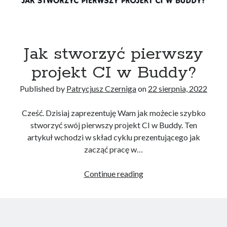
Konferencje
(5)
Kubernetes
(5)
Poradnik
(10)
Terraform
(2)
Jak stworzyć pierwszy
projekt CI w Buddy?
Recent Posts
Published by
Patrycjusz Czerniga
on
22 sierpnia, 2022
Jak zdać egzamin na AWS Certified Solutions Architect Professional
AWS Community Day 2024 – podsumowanie
Cześć. Dzisiaj zaprezentuję Wam jak możecie szybko
DevOpsDays Kraków 2024
stworzyć swój pierwszy projekt CI w Buddy. Ten
Jak zostać certyfikowanym specjalistą GitOps?
artykuł wchodzi w skład cyklu prezentującego jak
Jak utworzyć klaster AWS EKS za pomocą AWS CLI?
zacząć pracę w…
Jak
Continue reading
Recent Comments
stworzyć
pierwszy
Wojciech Lepczyński
-
Lista konferencji DevOps online
projekt
Patrycjusz Czerniga
-
Jak zdać egzamin na AWS Solutions Architect
CI
Associate (SAA-C02)