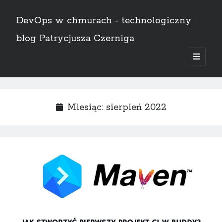
DevOps w chmurach - technologiczny
blog Patrycjusza Czerniga
open
primary
Sidebar
menu
English
Miesiąc:
sierpień 2022
Szukaj
Szukaj
AWS
(8)
Bez kategorii
(1)
Certyfikaty
(11)
CI/CD
(14)
Docker
(4)