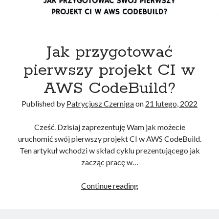
Konferencje
(5)
Kubernetes
(5)
Poradnik
(10)
Terraform
(2)
Jak przygotować
pierwszy projekt CI w
Recent Posts
AWS CodeBuild?
Jak zdać egzamin na AWS Certified Solutions Architect Professional
AWS Community Day 2024 – podsumowanie
Published by
Patrycjusz Czerniga
on
21 lutego, 2022
DevOpsDays Kraków 2024
Jak zostać certyfikowanym specjalistą GitOps?
Cześć. Dzisiaj zaprezentuję Wam jak możecie
Jak utworzyć klaster AWS EKS za pomocą AWS CLI?
uruchomić swój pierwszy projekt CI w AWS CodeBuild.
Ten artykuł wchodzi w skład cyklu prezentującego jak
zacząc pracę w…
Recent Comments
Jak
Continue reading
Wojciech Lepczyński
-
Lista konferencji DevOps online
przygotować
Patrycjusz Czerniga
-
Jak zdać egzamin na AWS Solutions Architect
pierwszy
Associate (SAA-C02)