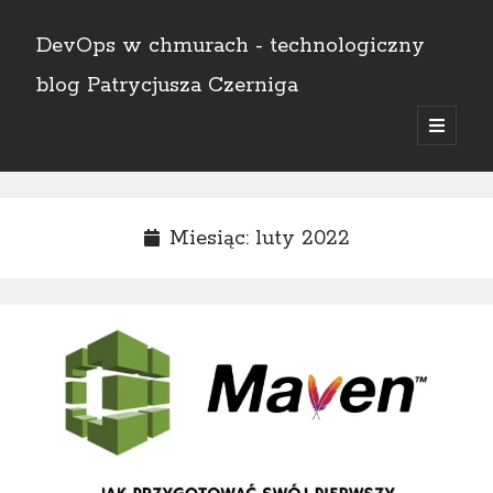
DevOps w chmurach - technologiczny
blog Patrycjusza Czerniga
open
primary
Sidebar
menu
English
Miesiąc:
luty 2022
Szukaj
Szukaj
AWS
(8)
Bez kategorii
(1)
Certyfikaty
(11)
CI/CD
(14)
Docker
(4)