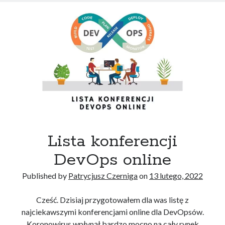
projekt
Szymon
-
Jak zdać egzamin na AWS Solutions Architect Associate
CI
(SAA-C02)
w
Wojciech Lepczyński
-
Jak zdać egzamin CKAD – Kubernetes
Certified Application Developer?
AWS
CodeBuild?
AWS Solutions Architect Associate
CircleCI
CKAD
Docker Compose
Lista konferencji
Egzamin CKAD
GitLab
DevOps online
Jenkins
Published by
Patrycjusz Czerniga
on
13 lutego, 2022
Cześć. Dzisiaj przygotowałem dla was listę z
najciekawszymi konferencjami online dla DevOpsów.
Koronowirus wpłynął bardzo mocno na cały rynek