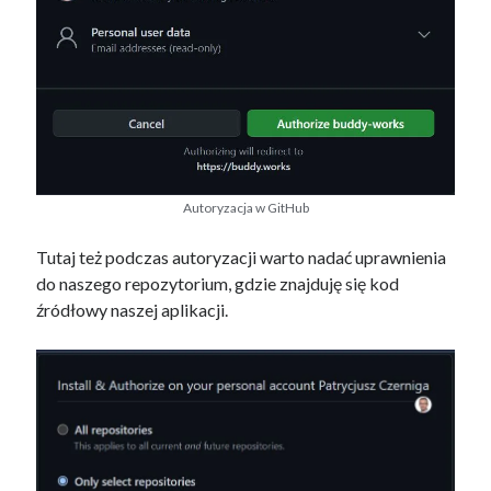
Autoryzacja w GitHub
Tutaj też podczas autoryzacji warto nadać uprawnienia
do naszego repozytorium, gdzie znajduję się kod
źródłowy naszej aplikacji.