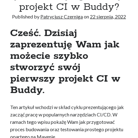
Konferencje
(5)
projekt CI w Buddy?
Kubernetes
(5)
Published by
Patrycjusz Czerniga
on
22 sierpnia, 2022
Poradnik
(10)
Terraform
(2)
Cześć. Dzisiaj
zaprezentuję Wam jak
Recent Posts
możecie szybko
Jak zdać egzamin na AWS Certified Solutions Architect Professional
AWS Community Day 2024 – podsumowanie
stworzyć swój
DevOpsDays Kraków 2024
pierwszy projekt CI w
Jak zostać certyfikowanym specjalistą GitOps?
Jak utworzyć klaster AWS EKS za pomocą AWS CLI?
Buddy.
Ten artykuł wchodzi w skład cyklu prezentującego jak
Recent Comments
zacząć pracę w popularnych narzędziach CI/CD. W
ramach tego wpisu pokażę Wam jak przygotować
Wojciech Lepczyński
-
Lista konferencji DevOps online
proces budowania oraz testowania prostego projektu
Patrycjusz Czerniga
-
Jak zdać egzamin na AWS Solutions Architect
Associate (SAA-C02)
opartego na Mavenie.