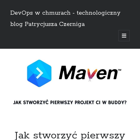
DevOps w chmurach - technologiczny
blog Patrycjusza Czerniga
open
primary
Sidebar
menu
English
Szukaj
Szukaj
AWS
(8)
Bez kategorii
(1)
Certyfikaty
(11)
CI/CD
(14)
Jak stworzyć pierwszy
Docker
(4)