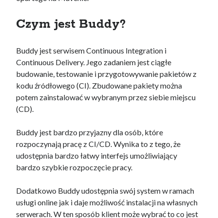
Szymon
-
Jak zdać egzamin na AWS Solutions Architect Associate
(SAA-C02)
Czym jest Buddy?
Wojciech Lepczyński
-
Jak zdać egzamin CKAD – Kubernetes
Certified Application Developer?
Buddy jest serwisem Continuous Integration i
Continuous Delivery. Jego zadaniem jest ciągłe
budowanie, testowanie i przygotowywanie pakietów z
kodu źródłowego (CI). Zbudowane pakiety można
potem zainstalować w wybranym przez siebie miejscu
AWS Solutions Architect Associate
CircleCI
(CD).
CKAD
Docker Compose
Buddy jest bardzo przyjazny dla osób, które
Egzamin CKAD
GitLab
rozpoczynają pracę z CI/CD. Wynika to z tego, że
Jenkins
udostępnia bardzo łatwy interfejs umożliwiający
bardzo szybkie rozpoczęcie pracy.
Dodatkowo Buddy udostępnia swój system w ramach
usługi online jak i daje możliwość instalacji na własnych
serwerach. W ten sposób klient może wybrać to co jest